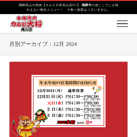
S
飛騨高山の焼肉【カルビ大将高山店FC】
飛騨牛
の他ここでしか味
k
わえない独自メニュー！ ※食べ放題はございません。
i
p
t
o
c
月別アーカイブ：
12月 2024
o
n
t
e
n
t
令和６～７年 年末年始 営業時間のご
案内
お知らせ