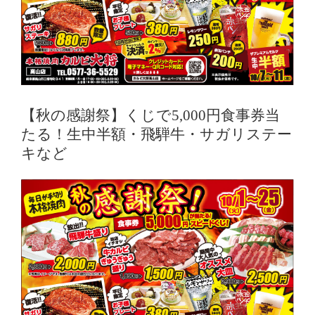
g
e
r
I
m
a
g
【秋の感謝祭】くじで5,000円食事券当
e
たる！生中半額・飛騨牛・サガリステー
キなど