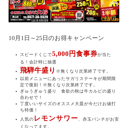
10月1日～25日のお得キャンペーン
5,000円食事券
スピードくじで
が当た
る！会計時に抽選
飛騨牛盛り
※無くなり次第終了です。
以前メニューにあったサガリステーキが期間限
定で復刻！※無くなり次第終了です。
ぎゅうぎゅう盛り 食欲の秋は牛カルビの盛り
合わせで！
丁度いいサイズのオススメ大皿が今だけお値打
ち特価！
レモンサワー
人気の
、赤玉パンチがお安
くなってます。