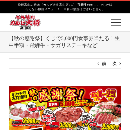
S
飛騨高山の焼肉【カルビ大将高山店FC】
飛騨牛
の他ここでしか味
k
わえない独自メニュー！ ※食べ放題はございません。
i
p
t
o
【秋の感謝祭】くじで5,000円食事券当たる！生
c
中半額・飛騨牛・サガリステーキなど
o
n
t
前
次
e
n
t
V
i
e
w
L
a
r