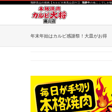
S
飛騨高山の焼肉【カルビ大将高山店FC】
飛騨牛
の他ここでしか
k
i
p
t
o
年末年始はカルビ感謝祭！大皿がお得
c
o
n
t
e
n
t
V
i
e
w
L
a
r