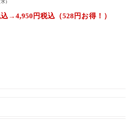
(水)
年
始
込→4,950円税込（528円お得！）
も
休
ま
ず
営
業
中
！
2
0
2
3
/
令和６年