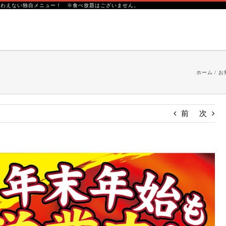
味わえない独自メニュー！ ※食べ放題はございません。
ホーム
お
前
次