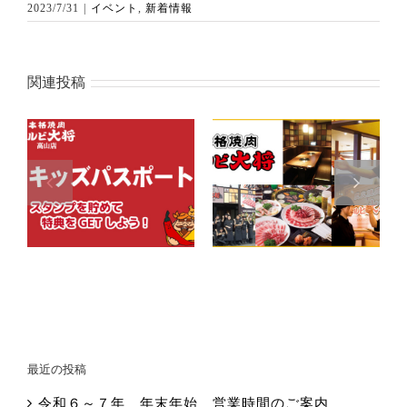
2023/7/31
|
イベント
,
新着情報
関連投稿
令和６年 キッズ
令和６年 求人募
パスポート第2
集中！高校生・一
段 開始！（園
般アルバイト 高
児・小学生が対
山市・焼肉店
象）
最近の投稿
令和６～７年 年末年始 営業時間のご案内