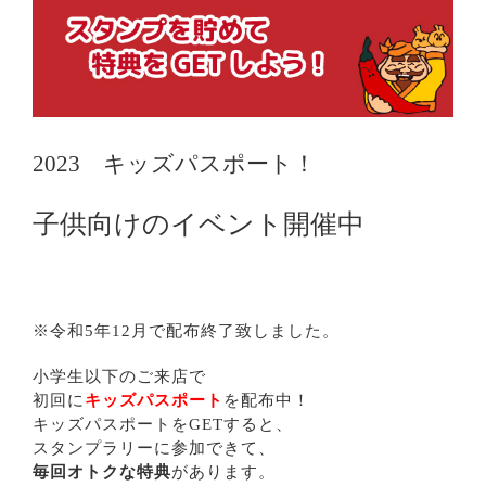
g
e
r
I
m
a
g
2023 キッズパスポート！
e
子供向けのイベント開催中
※令和5年12月で配布終了致しました。
小学生以下のご来店で
初回に
キッズパスポート
を配布中！
キッズパスポートをGETすると、
スタンプラリーに参加できて、
毎回オトクな特典
があります。