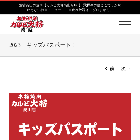
S
飛騨高山の焼肉【カルビ大将高山店FC】
飛騨牛
の他ここでしか味
k
わえない独自メニュー！ ※食べ放題はございません。
i
p
t
o
c
2023 キッズパスポート！
o
n
t
前
次
e
n
t
V
i
e
w
L
a
r